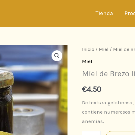
Tienda
Pro
Inicio
/
Miel
/ Miel de Br
Miel
Miel de Brezo l
€
4.50
De textura gelatinosa
contiene numerosos mi
anemias.