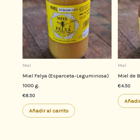
Miel
Miel
Miel Felya (Esparceta-Leguminosa)
Miel de B
1000 g.
€
4.50
€
8.50
Añadir
Añadir al carrito