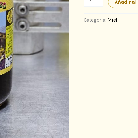
Miel
Añadir al 
de
Brezo
Categoría:
Miel
líquida.
500
g.
cantidad