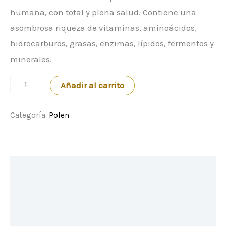
humana, con total y plena salud. Contiene una
asombrosa riqueza de vitaminas, aminoácidos,
hidrocarburos, grasas, enzimas, lípidos, fermentos y
minerales.
Polen
Añadir al carrito
Multiflor.
450
Categoría:
Polen
g.
cantidad
Descripción
Información adicional
Valoraciones (0)